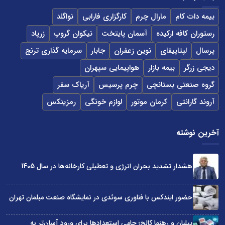
بیمه دات کام
مارال چرم
کارگزاری فارابی
نواگلد
رستوران کافه ارکیده
آسمان پایتخت
نیکوان گروپ
زرپاد
پرسال
لپتاپیفای
نوین زعفران
جابار
سرمایه گذاری ترنج
دیجی زرگر
بیمه بازار
هواپیمایی سپهران
گروه صنعتی بستانچی
چرم پرسیس
آریاک سفر
آروند گارانتی
کرمان موتور
لوازم خونگی
رمزینکس
آخرین نوشته
هشدار تشدید بحران انرژی و تعطیلی کارخانه‌ها در سال 1405
حضور ایندکس با فناوری سوئدی در نمایشگاه صنعت مبلمان تهران
پیلبان و رهنما کالج؛ حامی استعدادها برای ورود آسان‌تر به