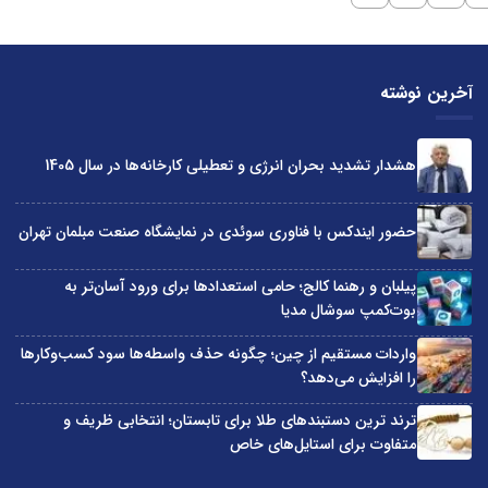
آخرین نوشته
هشدار تشدید بحران انرژی و تعطیلی کارخانه‌ها در سال 1405
حضور ایندکس با فناوری سوئدی در نمایشگاه صنعت مبلمان تهران
پیلبان و رهنما کالج؛ حامی استعدادها برای ورود آسان‌تر به
بوت‌کمپ سوشال مدیا
واردات مستقیم از چین؛ چگونه حذف واسطه‌ها سود کسب‌وکارها
را افزایش می‌دهد؟
ترند ترین دستبندهای طلا برای تابستان؛ انتخابی ظریف و
متفاوت برای استایل‌های خاص