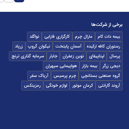
برخی از شرکت‌ها
بیمه دات کام
مارال چرم
کارگزاری فارابی
نواگلد
رستوران کافه ارکیده
آسمان پایتخت
نیکوان گروپ
زرپاد
پرسال
لپتاپیفای
نوین زعفران
جابار
سرمایه گذاری ترنج
دیجی زرگر
بیمه بازار
هواپیمایی سپهران
گروه صنعتی بستانچی
چرم پرسیس
آریاک سفر
آروند گارانتی
کرمان موتور
لوازم خونگی
رمزینکس