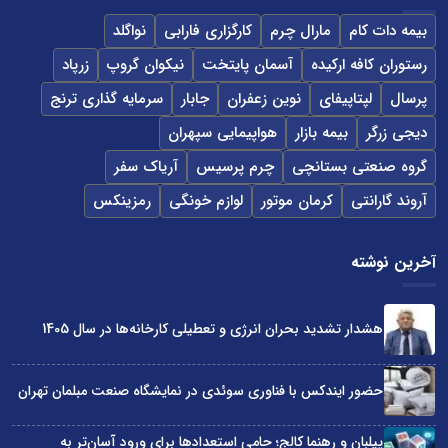
بیمه دات کام
مارال چرم
کارگزاری فارابی
نواگلد
رستوران کافه ارکیده
آسمان پایتخت
نیکوان گروپ
زرپاد
پرسال
لپتاپیفای
نوین زعفران
جابار
سرمایه گذاری ترنج
دیجی زرگر
بیمه بازار
هواپیمایی سپهران
گروه صنعتی بستانچی
چرم پرسیس
آریاک سفر
آروند گارانتی
کرمان موتور
لوازم خونگی
رمزینکس
آخرین نوشته
هشدار تشدید بحران انرژی و تعطیلی کارخانه‌ها در سال 1405
حضور ایندکس با فناوری سوئدی در نمایشگاه صنعت مبلمان تهران
پیلبان و رهنما کالج؛ حامی استعدادها برای ورود آسان‌تر به