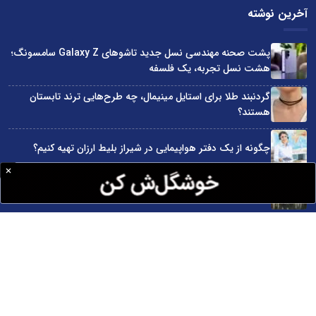
آخرین نوشته
پشت صحنه مهندسی نسل جدید تاشوهای Galaxy Z سامسونگ؛
هشت نسل تجربه، یک فلسفه
گردنبند طلا برای استایل مینیمال، چه طرح‌هایی ترند تابستان
هستند؟
چگونه از یک دفتر هواپیمایی در شیراز بلیط ارزان تهیه کنیم؟
پایه‌گذاری کنسرسیوم صادرات محصولات چرمی
۳ گوشی میان رده سامسونگ که باتری قدرتمندی دارند
سایت اینترنتی کاماپرس © کلیه حقوق متعلق به سایت اینترنتی کاماپرس است