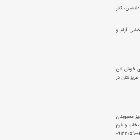
لنشین، کنار
ضایی آرام و
ای خوش این
زیزانتان در
یز محبوبتان
نتخاب و فرم
رو را پر کنید. همکاران این شعبه برای هماهنگی‌های بیشتر با شما تماس خواهند گرفت. همچنین می‌توانید با شماره‌های اختصاصی این شعبه 09123059001