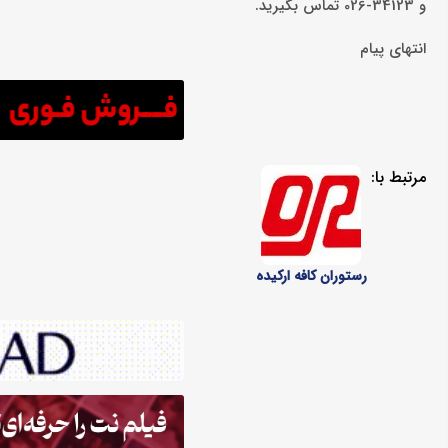
و 34123-026 تماس بگیرید.
انتهای پیام
مرتبط با:
رستوران کافه ارکیده