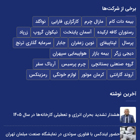
برخی از شرکت‌ها
بیمه دات کام
مارال چرم
کارگزاری فارابی
نواگلد
رستوران کافه ارکیده
آسمان پایتخت
نیکوان گروپ
زرپاد
پرسال
لپتاپیفای
نوین زعفران
جابار
سرمایه گذاری ترنج
دیجی زرگر
بیمه بازار
هواپیمایی سپهران
گروه صنعتی بستانچی
چرم پرسیس
آریاک سفر
آروند گارانتی
کرمان موتور
لوازم خونگی
رمزینکس
آخرین نوشته
هشدار تشدید بحران انرژی و تعطیلی کارخانه‌ها در سال 1405
حضور ایندکس با فناوری سوئدی در نمایشگاه صنعت مبلمان تهران