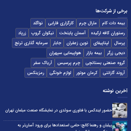
برخی از شرکت‌ها
بیمه دات کام
مارال چرم
کارگزاری فارابی
نواگلد
رستوران کافه ارکیده
آسمان پایتخت
نیکوان گروپ
زرپاد
پرسال
لپتاپیفای
نوین زعفران
جابار
سرمایه گذاری ترنج
دیجی زرگر
بیمه بازار
هواپیمایی سپهران
گروه صنعتی بستانچی
چرم پرسیس
آریاک سفر
آروند گارانتی
کرمان موتور
لوازم خونگی
رمزینکس
آخرین نوشته
حضور ایندکس با فناوری سوئدی در نمایشگاه صنعت مبلمان تهران
پیلبان و رهنما کالج؛ حامی استعدادها برای ورود آسان‌تر به