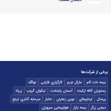
تابستان هستند؟
برخی از شرکت‌ها
بیمه دات کام
مارال چرم
کارگزاری فارابی
نواگلد
رستوران کافه ارکیده
آسمان پایتخت
نیکوان گروپ
زرپاد
پرسال
لپتاپیفای
نوین زعفران
جابار
سرمایه گذاری ترنج
دیجی زرگر
بیمه بازار
هواپیمایی سپهران