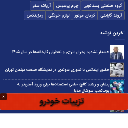
گروه صنعتی بستانچی
چرم پرسیس
آریاک سفر
آروند گارانتی
کرمان موتور
لوازم خونگی
رمزینکس
آخرین نوشته
هشدار تشدید بحران انرژی و تعطیلی کارخانه‌ها در سال 1405
حضور ایندکس با فناوری سوئدی در نمایشگاه صنعت مبلمان تهران
پیلبان و رهنما کالج؛ حامی استعدادها برای ورود آسان‌تر به
بوت‌کمپ سوشال مدیا
واردات مستقیم از چین؛ چگونه حذف واسطه‌ها سود کسب‌وکارها
را افزایش می‌دهد؟
ترند ترین دستبندهای طلا برای تابستان؛ انتخابی ظریف و متفاوت
برای استایل‌های خاص