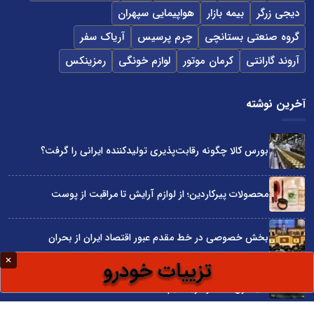
دیجی زرگر
بیمه بازار
هواپیمایی سپهران
گروه صنعتی بستانچی
چرم پرسیس
آریاک سفر
آروند گارانتی
کرمان موتور
لوازم خونگی
رمزینکس
آخرین نوشته
بورس کالا چگونه رقابت‌پذیری تولیدکننده ایرانی را گرفت؟
محصولات پیرکاردین؛ از لوازم آرایش تا مراقبت از پوست
بخش خصوصی در خط مقدم عبور اقتصاد ایران از بحران
علیرضا قربانی «گل‌های باران خورده» را خواند/ رفتی و بعد از تو
دنیا غرق شد در گریه‌هایم