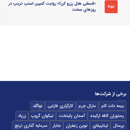
«قسطی هتل رزرو کن!»؛ روایت کمپین اسنپ تریپ در
روزهای سخت
برخی از شرکت‌ها
بیمه دات کام
مارال چرم
کارگزاری فارابی
نواگلد
رستوران کافه ارکیده
آسمان پایتخت
نیکوان گروپ
زرپاد
پرسال
لپتاپیفای
نوین زعفران
جابار
سرمایه گذاری ترنج