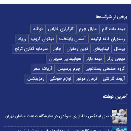
برخی از شرکت‌ها
بیمه دات کام
مارال چرم
کارگزاری فارابی
نواگلد
رستوران کافه ارکیده
آسمان پایتخت
نیکوان گروپ
زرپاد
پرسال
لپتاپیفای
نوین زعفران
جابار
سرمایه گذاری ترنج
دیجی زرگر
بیمه بازار
هواپیمایی سپهران
گروه صنعتی بستانچی
چرم پرسیس
آریاک سفر
آروند گارانتی
کرمان موتور
لوازم خونگی
رمزینکس
آخرین نوشته
حضور ایندکس با فناوری سوئدی در نمایشگاه صنعت مبلمان تهران
پیلبان و رهنما کالج؛ حامی استعدادها برای ورود آسان‌تر به