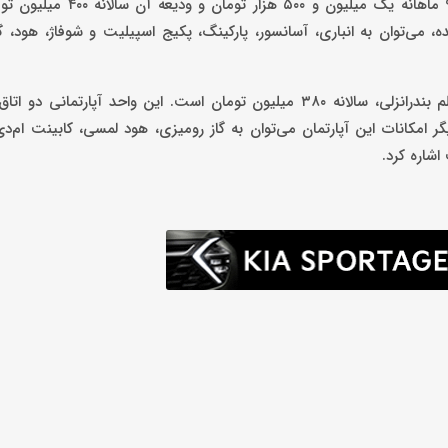
اجاره یک واحد آپارتمان ۷۵ متری با دو اتاق خواب و ساخت سال ۹۶ ماها
ده، می‌توان به انباری، آسانسور، پارکینگ، پکیج اسپیلیت و شوفاژ، هود، گ
ودیعه لازم برای رهن کامل یک واحد ۸۷ متری در غازیان خیابان معلم بندرانزلی، سالانه ۳۸۰ میلیون تومان است. این واحد آ
ر امکانات این آپارتمان می‌توان به گاز رومیزی، هود لمسی، کابینت ام‌د
شاره کرد.