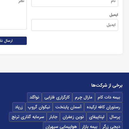
ایمیل
ارسال نظ
برخی از شرکت‌ها
بیمه دات کام
مارال چرم
کارگزاری فارابی
نواگلد
رستوران کافه ارکیده
آسمان پایتخت
نیکوان گروپ
زرپاد
پرسال
لپتاپیفای
نوین زعفران
جابار
سرمایه گذاری ترنج
دیجی زرگر
بیمه بازار
هواپیمایی سپهران