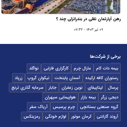
رهن آپارتمان نقلی در بندرانزلی چند ؟
۰۹ تیر ۱۴۰۳ - ۰۷:۳۲
برخی از شرکت‌ها
بیمه دات کام
مارال چرم
کارگزاری فارابی
نواگلد
رستوران کافه ارکیده
آسمان پایتخت
نیکوان گروپ
زرپاد
پرسال
لپتاپیفای
نوین زعفران
جابار
سرمایه گذاری ترنج
دیجی زرگر
بیمه بازار
هواپیمایی سپهران
گروه صنعتی بستانچی
چرم پرسیس
آریاک سفر
آروند گارانتی
کرمان موتور
لوازم خونگی
رمزینکس