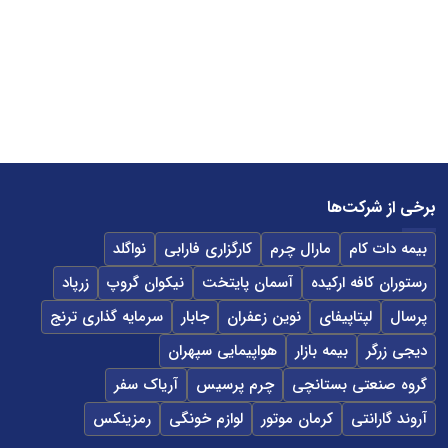
برخی از شرکت‌ها
بیمه دات کام
مارال چرم
کارگزاری فارابی
نواگلد
رستوران کافه ارکیده
آسمان پایتخت
نیکوان گروپ
زرپاد
پرسال
لپتاپیفای
نوین زعفران
جابار
سرمایه گذاری ترنج
دیجی زرگر
بیمه بازار
هواپیمایی سپهران
گروه صنعتی بستانچی
چرم پرسیس
آریاک سفر
آروند گارانتی
کرمان موتور
لوازم خونگی
رمزینکس