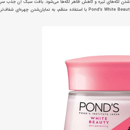
 ویتامین B3، ویتامین E و … باعث روشن‌شدن لکه‌های تیره و کاهش ظاهر لکه‌ها می‌شود. بافت سبک آن ج
می‌کند و پوست را نرم، صاف و هیدراته می‌کند. کرم زیبایی Pond's White Beauty Cream با استفاده منظم، به نمایان‌شدن