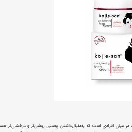
Pond's White B یک انتخاب محبوب در میان افرادی است که به‌دنبال‌داشتن پوستی روشن‌تر و درخشان‌تر