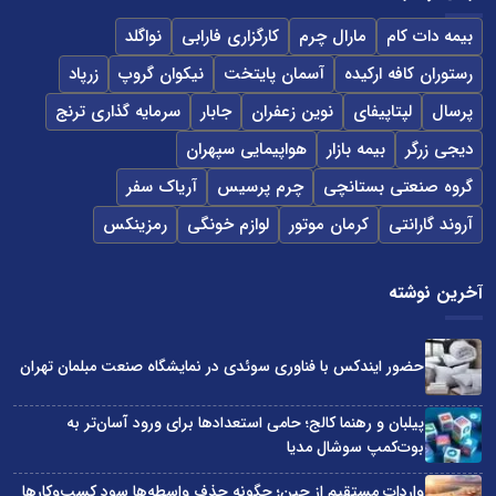
بیمه دات کام
مارال چرم
کارگزاری فارابی
نواگلد
رستوران کافه ارکیده
آسمان پایتخت
نیکوان گروپ
زرپاد
پرسال
لپتاپیفای
نوین زعفران
جابار
سرمایه گذاری ترنج
دیجی زرگر
بیمه بازار
هواپیمایی سپهران
گروه صنعتی بستانچی
چرم پرسیس
آریاک سفر
آروند گارانتی
کرمان موتور
لوازم خونگی
رمزینکس
آخرین نوشته
حضور ایندکس با فناوری سوئدی در نمایشگاه صنعت مبلمان تهران
پیلبان و رهنما کالج؛ حامی استعدادها برای ورود آسان‌تر به
بوت‌کمپ سوشال مدیا
واردات مستقیم از چین؛ چگونه حذف واسطه‌ها سود کسب‌وکارها