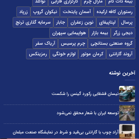
بیمه دات کام
مارال چرم
کارگزاری فارابی
نواگلد
رستوران کافه ارکیده
آسمان پایتخت
نیکوان گروپ
زرپاد
پرسال
لپتاپیفای
نوین زعفران
جابار
سرمایه گذاری ترنج
دیجی زرگر
بیمه بازار
هواپیمایی سپهران
گروه صنعتی بستانچی
چرم پرسیس
آریاک سفر
آروند گارانتی
کرمان موتور
لوازم خونگی
رمزینکس
آخرین نوشته
نیسان قشقایی رکورد گینس را شکست
توسعه ایران با شعار محقق نمی‌شود
آراد چوب با گارانتی بی‌قید و شرط در نمایشگاه صنعت مبلمان