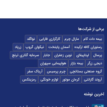
برخی از شرکت‌ها
بیمه دات کام
مارال چرم
کارگزاری فارابی
نواگلد
رستوران کافه ارکیده
آسمان پایتخت
نیکوان گروپ
زرپاد
پرسال
لپتاپیفای
نوین زعفران
جابار
سرمایه گذاری ترنج
دیجی زرگر
بیمه بازار
هواپیمایی سپهران
گروه صنعتی بستانچی
چرم پرسیس
آریاک سفر
آروند گارانتی
کرمان موتور
لوازم خونگی
رمزینکس
آخرین نوشته