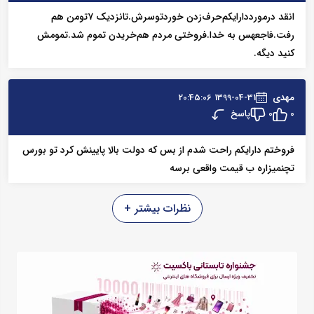
انقد درمورددارایکم‌حرف‌زدن خوردتوسرش.تانزدیک ۷تومن هم
رفت.فاجعهس به خدا.فروختی مردم هم‌خریدن تموم شد.تمومش
کنید دیگه.
مهدی
1399-04-31 20:45:06
پاسخ
0
0
فروختم دارایکم راحت شدم از بس که دولت بالا پایینش کرد تو بورس
تچنمیزاره ب قیمت واقعی برسه
نظرات بیشتر +