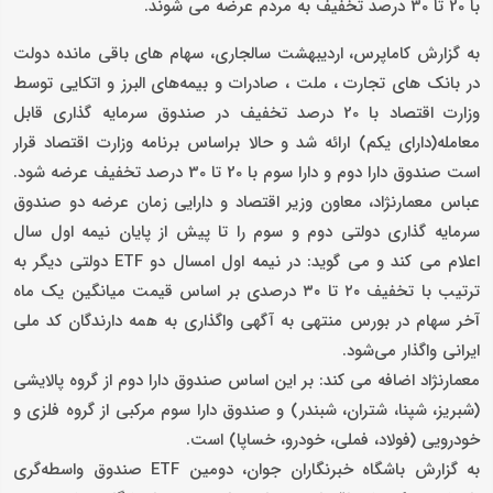
با 20 تا 30 درصد تخفیف به مردم عرضه می شوند.
به گزارش کاماپرس، اردیبهشت سالجاری، سهام های باقی مانده دولت
در بانک های تجارت ، ملت ، صادرات و بیمه‌های البرز و اتکایی توسط
وزارت اقتصاد با 20 درصد تخفیف در صندوق سرمایه گذاری قابل
معامله(دارای یکم) ارائه شد و حالا براساس برنامه وزارت اقتصاد قرار
است صندوق دارا دوم و دارا سوم با 20 تا 30 درصد تخفیف عرضه شود.
عباس معمارنژاد، معاون وزیر اقتصاد و دارایی زمان عرضه دو صندوق
سرمایه گذاری دولتی دوم و سوم را تا پیش از پایان نیمه اول سال
اعلام می کند و می گوید: در نیمه اول امسال دو ETF دولتی دیگر به
ترتیب با تخفیف ٢٠ تا ٣٠ درصدی بر اساس قیمت میانگین یک ماه
آخر سهام در بورس منتهی به آگهی واگذاری به همه دارندگان کد ملی
ایرانی واگذار می‌شود.
معمارنژاد اضافه می کند: بر این اساس صندوق دارا دوم از گروه پالایشی
(شبریز، شپنا، شتران، شبندر) و صندوق دارا سوم مرکبی از گروه فلزی و
خودرویی (فولاد، فملی، خودرو، خساپا) است.
به گزارش باشگاه خبرنگاران جوان، دومین ETF صندوق واسطه‌گری