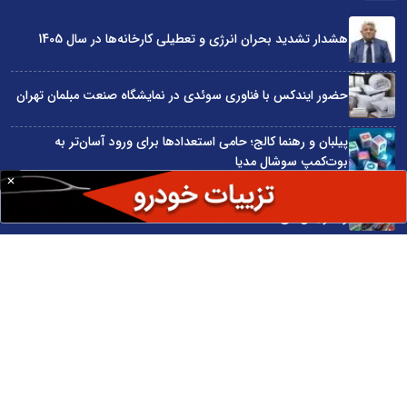
هشدار تشدید بحران انرژی و تعطیلی کارخانه‌ها در سال 1405
حضور ایندکس با فناوری سوئدی در نمایشگاه صنعت مبلمان تهران
پیلبان و رهنما کالج؛ حامی استعدادها برای ورود آسان‌تر به
بوت‌کمپ سوشال مدیا
واردات مستقیم از چین؛ چگونه حذف واسطه‌ها سود کسب‌وکارها
را افزایش می‌دهد؟
ترند ترین دستبندهای طلا برای تابستان؛ انتخابی ظریف و متفاوت
برای استایل‌های خاص
سایت اینترنتی کاماپرس © کلیه حقوق متعلق به سایت اینترنتی کاماپرس است
طراحی سایت خبری و خبرگزاری آسام