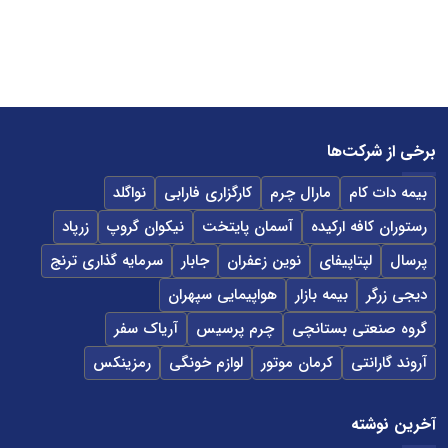
برخی از شرکت‌ها
بیمه دات کام
مارال چرم
کارگزاری فارابی
نواگلد
رستوران کافه ارکیده
آسمان پایتخت
نیکوان گروپ
زرپاد
پرسال
لپتاپیفای
نوین زعفران
جابار
سرمایه گذاری ترنج
دیجی زرگر
بیمه بازار
هواپیمایی سپهران
گروه صنعتی بستانچی
چرم پرسیس
آریاک سفر
آروند گارانتی
کرمان موتور
لوازم خونگی
رمزینکس
آخرین نوشته