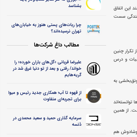
بشناسد
وع جنگ تحمیلی ۱۲ روزه متوقف شد. هر چند این اتفاق
بالندگی سست
چرا ربات‌های پستی هنوز به خیابان‌های
تهران نرسیده‌اند؟
مطالب داغ شرکت‌ها
 تکرار چنین
بیات و درس
علیرضا قربانی «گل‌های باران خورده» را
خواند/ رفتی و بعد از تو دنیا غرق شد در
گریه‌هایم
ونق‌بخشی به
از قهوه تا آب؛ همکاری جدید رئیس و میوا
برای تجربه‌ای متفاوت
توانسته‌اند
ست. از همین
سرمایه گذاری حمید و سعید محمدی در
دُنسه
 دوشادوش هم