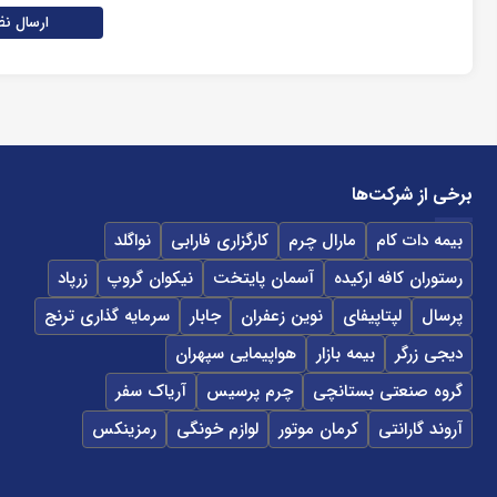
ارسال نظ
برخی از شرکت‌ها
بیمه دات کام
مارال چرم
کارگزاری فارابی
نواگلد
رستوران کافه ارکیده
آسمان پایتخت
نیکوان گروپ
زرپاد
پرسال
لپتاپیفای
نوین زعفران
جابار
سرمایه گذاری ترنج
دیجی زرگر
بیمه بازار
هواپیمایی سپهران
گروه صنعتی بستانچی
چرم پرسیس
آریاک سفر
آروند گارانتی
کرمان موتور
لوازم خونگی
رمزینکس