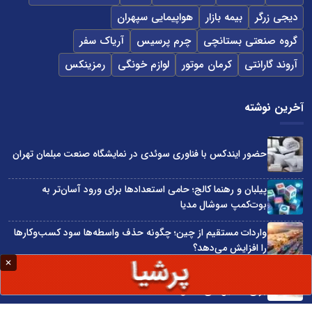
دیجی زرگر
بیمه بازار
هواپیمایی سپهران
گروه صنعتی بستانچی
چرم پرسیس
آریاک سفر
آروند گارانتی
کرمان موتور
لوازم خونگی
رمزینکس
آخرین نوشته
حضور ایندکس با فناوری سوئدی در نمایشگاه صنعت مبلمان تهران
پیلبان و رهنما کالج؛ حامی استعدادها برای ورود آسان‌تر به
بوت‌کمپ سوشال مدیا
واردات مستقیم از چین؛ چگونه حذف واسطه‌ها سود کسب‌وکارها
را افزایش می‌دهد؟
ترند ترین دستبندهای طلا برای تابستان؛ انتخابی ظریف و متفاوت
برای استایل‌های خاص