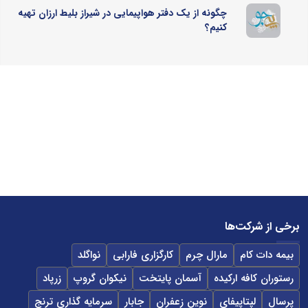
چگونه از یک دفتر هواپیمایی در شیراز بلیط ارزان تهیه
کنیم؟
برخی از شرکت‌ها
بیمه دات کام
مارال چرم
کارگزاری فارابی
نواگلد
رستوران کافه ارکیده
آسمان پایتخت
نیکوان گروپ
زرپاد
پرسال
لپتاپیفای
نوین زعفران
جابار
سرمایه گذاری ترنج