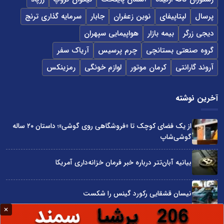
پرسال
لپتاپیفای
نوین زعفران
جابار
سرمایه گذاری ترنج
دیجی زرگر
بیمه بازار
هواپیمایی سپهران
گروه صنعتی بستانچی
چرم پرسیس
آریاک سفر
آروند گارانتی
کرمان موتور
لوازم خونگی
رمزینکس
آخرین نوشته
از یک فضای کوچک تا «فروشگاهی روی گوشی»؛ داستان ۲۰ ساله
گوشی‌شاپ
بیانیه آبان‌تتر درباره خبر فرمان خزانه‌داری آمریکا
نیسان قشقایی رکورد گینس را شکست