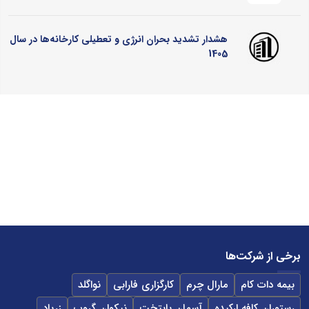
هشدار تشدید بحران انرژی و تعطیلی کارخانه‌ها در سال
1405
برخی از شرکت‌ها
بیمه دات کام
مارال چرم
کارگزاری فارابی
نواگلد
رستوران کافه ارکیده
آسمان پایتخت
نیکوان گروپ
زرپاد