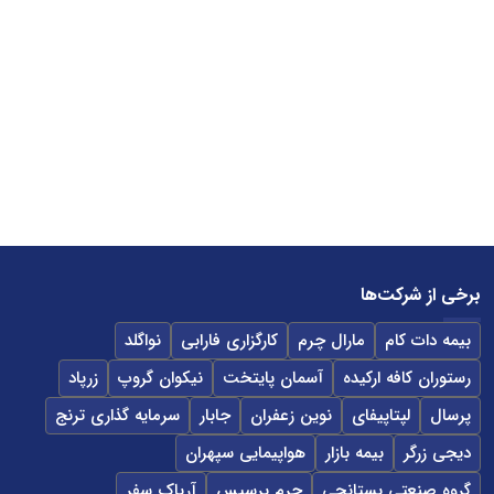
برخی از شرکت‌ها
بیمه دات کام
مارال چرم
کارگزاری فارابی
نواگلد
رستوران کافه ارکیده
آسمان پایتخت
نیکوان گروپ
زرپاد
پرسال
لپتاپیفای
نوین زعفران
جابار
سرمایه گذاری ترنج
دیجی زرگر
بیمه بازار
هواپیمایی سپهران
گروه صنعتی بستانچی
چرم پرسیس
آریاک سفر