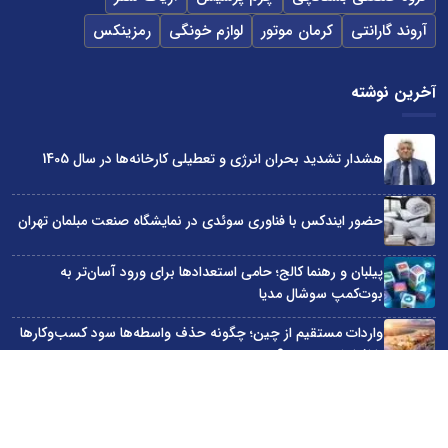
آروند گارانتی
کرمان موتور
لوازم خونگی
رمزینکس
آخرین نوشته
هشدار تشدید بحران انرژی و تعطیلی کارخانه‌ها در سال 1405
حضور ایندکس با فناوری سوئدی در نمایشگاه صنعت مبلمان تهران
پیلبان و رهنما کالج؛ حامی استعدادها برای ورود آسان‌تر به
بوت‌کمپ سوشال مدیا
واردات مستقیم از چین؛ چگونه حذف واسطه‌ها سود کسب‌وکارها
را افزایش می‌دهد؟
ترند ترین دستبندهای طلا برای تابستان؛ انتخابی ظریف و متفاوت
برای استایل‌های خاص