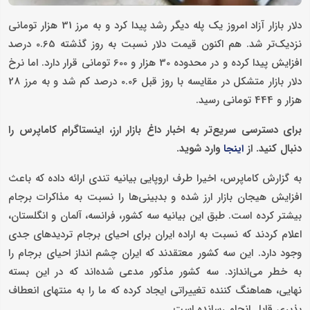
دلار بازار آزاد امروز یک پله دیگر رشد پیدا کرد و به مرز 31 هزار تومانی
نزدیک‌تر شد. هم اکنون قیمت دلار نسبت به روز گذشته 0.65 درصد
افزایش پیدا کرده و در محدوده 30 هزار و 600 تومانی قرار دارد. اما نرخ
دلار بازار متشکل در مقایسه با روز قبل 0.06 درصد کم شد و به مرز 28
هزار و 444 تومانی رسید.
برای دسترسی سریع‌تر به اخبار داغ بازار ارز، اینستاگرام کاماپرس را
دنبال کنید. از
وارد شوید.
اینجا
به گزارش کاماپرس، اخیرا طرف اروپایی بیانیه تندی ارائه داده که باعث
افزایش هیجان بازار ارز شده و بدبینی‌ها را نسبت به مذاکرات برجام
بیشتر کرده است. طبق این بیانیه سه کشور، فرانسه، آلمان و انگلستان،
اعلام کردند که نسبت به اراده ایران برای احیای برجام تردیدهای جدی
وجود دارد. این سه کشور معتقدند که ایران چشم انداز احیای برجام را
به خطر می‌اندازد. سه کشور مذکور مدعی شده‌اند که در این بسته
نهایی، هماهنگ کننده تغییراتی ایجاد کرده که ما را به منتهای انعطاف
پذیری قابل انجام رسانده است.