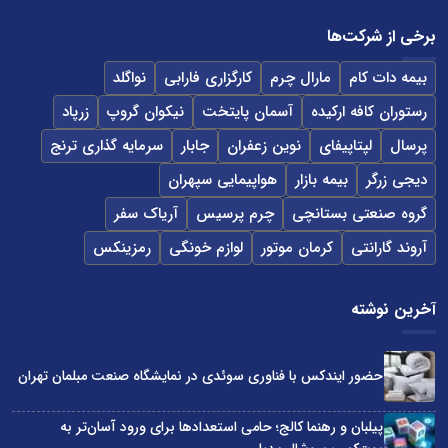
برخی از شرکت‌ها
بیمه دات کام
مارال چرم
کارگزاری فارابی
نواگلد
رستوران کافه ارکیده
آسمان پایتخت
نیکوان گروپ
زرپاد
پرسال
لپتاپیفای
نوین زعفران
جابار
سرمایه گذاری ترنج
دیجی زرگر
بیمه بازار
هواپیمایی سپهران
گروه صنعتی بستانچی
چرم پرسیس
آریاک سفر
آروند گارانتی
کرمان موتور
لوازم خونگی
رمزینکس
آخرین نوشته
حضور ایندکس با فناوری سوئدی در نمایشگاه صنعت مبلمان تهران
پیلبان و رهنما کالج؛ حامی استعدادها برای ورود آسان‌تر به