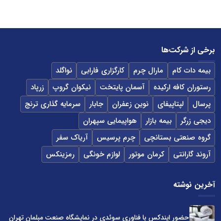
برخی از شرکت‌ها
بیمه دات کام
مارال چرم
کارگزاری فارابی
نواگلد
رستوران کافه ارکیده
آسمان پایتخت
نیکوان گروپ
زرپاد
پرسال
لپتاپیفای
نوین زعفران
جابار
سرمایه گذاری ترنج
دیجی زرگر
بیمه بازار
هواپیمایی سپهران
گروه صنعتی بستانچی
چرم پرسیس
آریاک سفر
آروند گارانتی
کرمان موتور
لوازم خونگی
رمزینکس
آخرین نوشته
حضور ایندکس با فناوری سوئدی در نمایشگاه صنعت مبلمان تهران