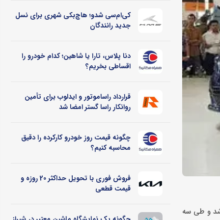
کی‌ام‌سی شدو؛ هاچ‌بکی شهری برای نسل
جدید رانندگان
دنا پلاس، تارا یا شاهین؛ کدام خودرو را
اقساطی بخریم؟
قرارداد راساموتور و ایدلوب برای تأمین
روانکار راسا گستر امضا شد
چگونه قیمت روز خودرو کارکرده را دقیق
محاسبه کنیم؟
فروش فوری با تحویل حداکثر 20 روزه و
قیمت قطعی
اس از سوی شرکت سایپا در تاریخ ۲۳ تا ۲۵ تیرماه انجام شد و طی سه
چگونه یک نمایشگاه ماشین معتبر در شیراز