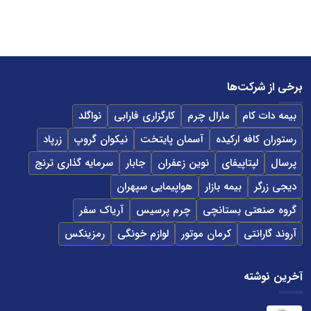
برخی از شرکت‌ها
بیمه دات کام
مارال چرم
کارگزاری فارابی
نواگلد
رستوران کافه ارکیده
آسمان پایتخت
نیکوان گروپ
زرپاد
پرسال
لپتاپیفای
نوین زعفران
جابار
سرمایه گذاری ترنج
دیجی زرگر
بیمه بازار
هواپیمایی سپهران
گروه صنعتی بستانچی
چرم پرسیس
آریاک سفر
آروند گارانتی
کرمان موتور
لوازم خونگی
رمزینکس
آخرین نوشته