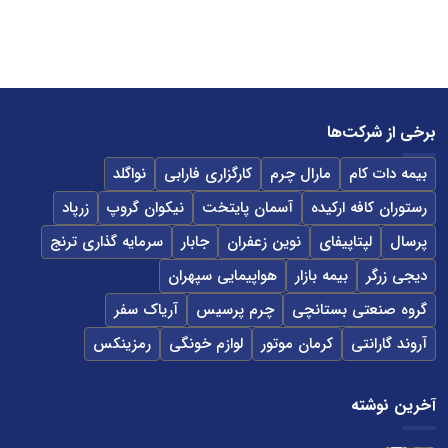
برخی از شرکت‌ها
بیمه دات کام
مارال چرم
کارگزاری فارابی
نواگلد
رستوران کافه ارکیده
آسمان پایتخت
نیکوان گروپ
زرپاد
پرسال
لپتاپیفای
نوین زعفران
جابار
سرمایه گذاری ترنج
دیجی زرگر
بیمه بازار
هواپیمایی سپهران
گروه صنعتی بستانچی
چرم پرسیس
آریاک سفر
آروند گارانتی
کرمان موتور
لوازم خونگی
رمزینکس
آخرین نوشته