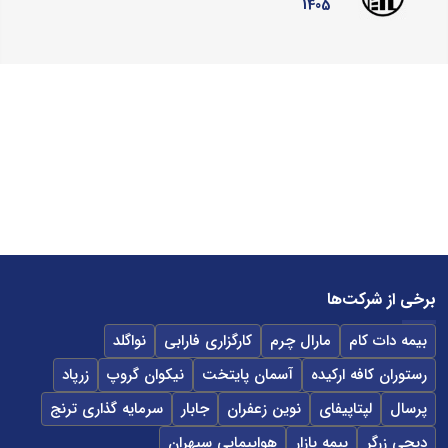
1405
برخی از شرکت‌ها
بیمه دات کام
مارال چرم
کارگزاری فارابی
نواگلد
رستوران کافه ارکیده
آسمان پایتخت
نیکوان گروپ
زرپاد
پرسال
لپتاپیفای
نوین زعفران
جابار
سرمایه گذاری ترنج
دیجی زرگر
بیمه بازار
هواپیمایی سپهران