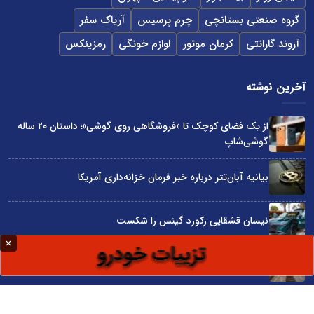
گروه صنعتی بستانچی
چرم پرسیس
آریاک سفر
آروند گارانتی
کرمان موتور
لوازم خونگی
رمزینکس
آخرین نوشته
از یک فضای کوچک تا «فروشگاهی روی گوشی»؛ داستان ۲۰ ساله
گوشی‌شاپ
بیانیه آبان‌تتر درباره خبر فرمان خزانه‌داری آمریکا
نیسان قشقایی رکورد گینس را شکست
توسعه ایران با شعار محقق نمی‌شود
آراد چوب با گارانتی بی‌قید و شرط در نمایشگاه صنعت مبلمان