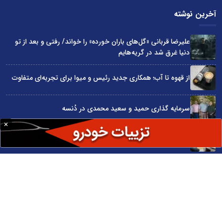
آخرین نوشته
علیرضا قربانی «گل‌های باران خورده» را خواند/ رفتی و بعد از تو
دنیا غرق شد در گریه‌هایم
از قهوه تا آب؛ همکاری جدید رئیس و میوا برای تجربه‌ای متفاوت
سرمایه گذاری حمید و سعید محمدی در دُنسه
چگونه قیمت واقعی ماشین را قبل از خرید بفهمیم؟
«قسطی هتل رزرو کن!»؛ روایت کمپین اسنپ تریپ در روزهای
سخت
سایت اینترنتی کاماپرس © کلیه حقوق متعلق به سایت اینترنتی کاماپرس است