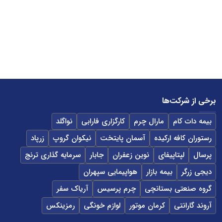
برخی از شرکت‌ها
بیمه دات کام
مارال چرم
کارگزاری فارابی
نواگلد
رستوران کافه ارکیده
آسمان پایتخت
نیکوان گروپ
زرپاد
پرسال
لپتاپیفای
نوین زعفران
جابار
سرمایه گذاری ترنج
دیجی زرگر
بیمه بازار
هواپیمایی سپهران
گروه صنعتی بستانچی
چرم پرسیس
آریاک سفر
آروند گارانتی
کرمان موتور
لوازم خونگی
رمزینکس