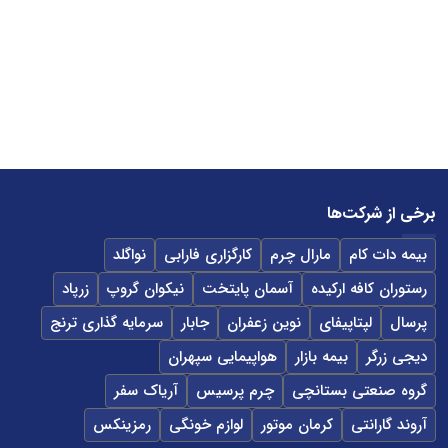
برخی از شرکت‌ها
بیمه دات کام
مارال چرم
کارگزاری فارابی
نواگلد
رستوران کافه ارکیده
آسمان پایتخت
نیکوان گروپ
زرپاد
پرسال
لپتاپیفای
نوین زعفران
جابار
سرمایه گذاری ترنج
دیجی زرگر
بیمه بازار
هواپیمایی سپهران
گروه صنعتی بستانچی
چرم پرسیس
آریاک سفر
آروند گارانتی
کرمان موتور
لوازم خونگی
رمزینکس