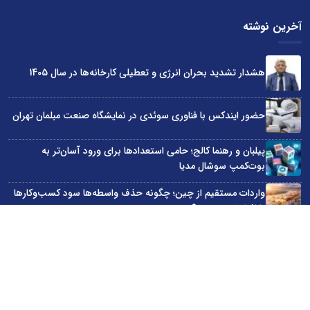
آخرین نوشته
هشدار تشدید بحران انرژی و تعطیلی کارخانه‌ها در سال 1405
حضور ایندکس با فناوری سوئدی در نمایشگاه صنعت مبلمان تهران
پیلبان و رهنما کالج؛ حامی استعدادها برای ورود آسان‌تر به
بوت‌کمپ سوشال مدیا
واردات مستقیم از چین؛ چگونه حذف واسطه‌ها سود کسب‌وکارها
را افزایش می‌دهد؟
ترند ترین دستبندهای طلا برای تابستان؛ انتخابی ظریف و متفاوت
برای استایل‌های خاص
سایت اینترنتی کاماپرس © کلیه حقوق متعلق به سایت اینترنتی کاماپرس است