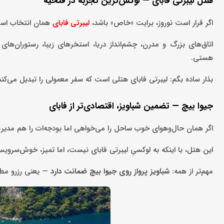
هتل لیبرتی فابای — لوکس‌ترین تجربه در فتحیه
اگر قرار است نوروز، برایت «خاص» باشد،
همان انتخاب اس
لیبرتی فابای
اتاق‌های بزرگ و مدرن، چشم‌انداز دریا، استخرهای زیبا، رستوران‌
هستی.
بذار ساده بگم: لیبرتی فابای هتلی است که سفر معمولی را تبدیل می‌کند 
جیوا بیچ — تضمین شباویز، اقتصادی‌تر از فابای
اگر همان حال‌وهوای خوب ساحل را می‌خواهی اما بودجه‌ات را هم مد
این هتل، با اینکه به لوکسیِ لیبرتی فابای نیست، اما تمیز، خوش‌سروی
مهم‌تر از همه:
شباویز پرواز روی جیوا بیچ ضمانت دارد
— یعنی رزرو مطم