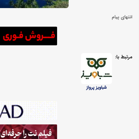
انتهای پیام
مرتبط با:
شباویز پرواز