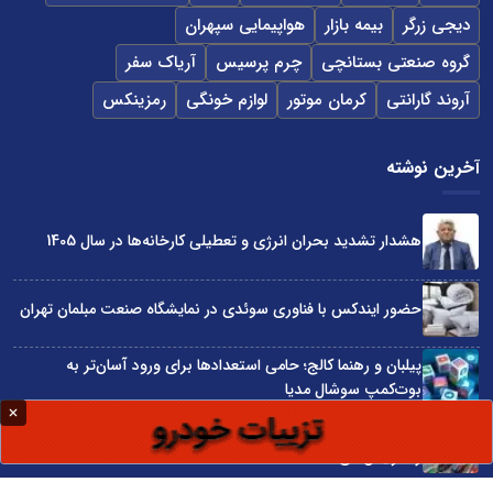
دیجی زرگر
بیمه بازار
هواپیمایی سپهران
گروه صنعتی بستانچی
چرم پرسیس
آریاک سفر
آروند گارانتی
کرمان موتور
لوازم خونگی
رمزینکس
آخرین نوشته
هشدار تشدید بحران انرژی و تعطیلی کارخانه‌ها در سال 1405
حضور ایندکس با فناوری سوئدی در نمایشگاه صنعت مبلمان تهران
پیلبان و رهنما کالج؛ حامی استعدادها برای ورود آسان‌تر به
بوت‌کمپ سوشال مدیا
واردات مستقیم از چین؛ چگونه حذف واسطه‌ها سود کسب‌وکارها
را افزایش می‌دهد؟