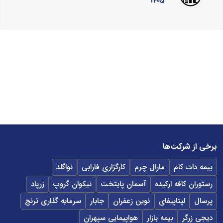
1405
برخی از شرکت‌ها
بیمه دات کام
مارال چرم
کارگزاری فارابی
نواگلد
رستوران کافه ارکیده
آسمان پایتخت
نیکوان گروپ
زرپاد
پرسال
لپتاپیفای
نوین زعفران
جابار
سرمایه گذاری ترنج
دیجی زرگر
بیمه بازار
هواپیمایی سپهران