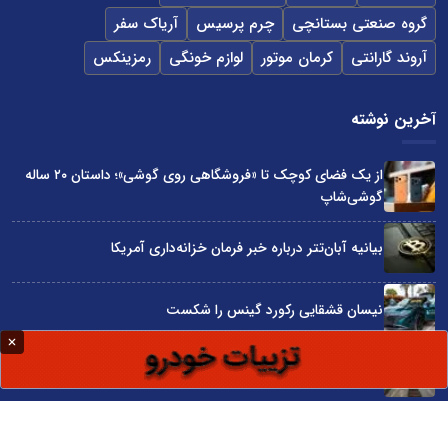
گروه صنعتی بستانچی
چرم پرسیس
آریاک سفر
آروند گارانتی
کرمان موتور
لوازم خونگی
رمزینکس
آخرین نوشته
از یک فضای کوچک تا «فروشگاهی روی گوشی»؛ داستان ۲۰ ساله
گوشی‌شاپ
بیانیه آبان‌تتر درباره خبر فرمان خزانه‌داری آمریکا
نیسان قشقایی رکورد گینس را شکست
توسعه ایران با شعار محقق نمی‌شود
آراد چوب با گارانتی بی‌قید و شرط در نمایشگاه صنعت مبلمان