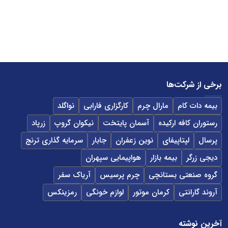
برخی از شرکت‌ها
بیمه دات کام
مارال چرم
کارگزاری فارابی
نواگلد
رستوران کافه ارکیده
آسمان پایتخت
نیکوان گروپ
زرپاد
پرسال
لپتاپیفای
نوین زعفران
جابار
سرمایه گذاری ترنج
دیجی زرگر
بیمه بازار
هواپیمایی سپهران
گروه صنعتی بستانچی
چرم پرسیس
آریاک سفر
آروند گارانتی
کرمان موتور
لوازم خونگی
رمزینکس
آخرین نوشته