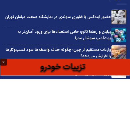
حضور ایندکس با فناوری سوئدی در نمایشگاه صنعت مبلمان تهران
پیلبان و رهنما کالج؛ حامی استعدادها برای ورود آسان‌تر به
بوت‌کمپ سوشال مدیا
واردات مستقیم از چین؛ چگونه حذف واسطه‌ها سود کسب‌وکارها
را افزایش می‌دهد؟
ترند ترین دستبندهای طلا برای تابستان؛ انتخابی ظریف و متفاوت
برای استایل‌های خاص
تبدیل قبوض آب، برق و گاز به اینترنت رایگان
سایت اینترنتی کاماپرس © کلیه حقوق متعلق به سایت اینترنتی کاماپرس است
طراحی سایت خبری و خبرگزاری آسام