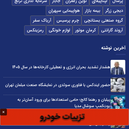
پرسال
لپتاپیفای
نوین زعفران
جابار
سرمایه گذاری ترنج
دیجی زرگر
بیمه بازار
هواپیمایی سپهران
گروه صنعتی بستانچی
چرم پرسیس
آریاک سفر
آروند گارانتی
کرمان موتور
لوازم خونگی
رمزینکس
آخرین نوشته
هشدار تشدید بحران انرژی و تعطیلی کارخانه‌ها در سال 1405
حضور ایندکس با فناوری سوئدی در نمایشگاه صنعت مبلمان تهران
پیلبان و رهنما کالج؛ حامی استعدادها برای ورود آسان‌تر به
بوت‌کمپ سوشال مدیا
واردات مستقیم از چین؛ چگونه حذف واسطه‌ها سود کسب‌وکارها
را افزایش می‌دهد؟