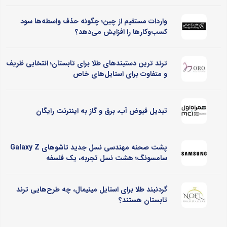
واردات مستقیم از چین؛ چگونه حذف واسطه‌ها سود
کسب‌وکارها را افزایش می‌دهد؟
ترند ترین دستبندهای طلا برای تابستان؛ انتخابی ظریف
و متفاوت برای استایل‌های خاص
تبدیل قبوض آب، برق و گاز به اینترنت رایگان
پشت صحنه مهندسی نسل جدید تاشوهای Galaxy Z
سامسونگ؛ هشت نسل تجربه، یک فلسفه
گردنبند طلا برای استایل مینیمال، چه طرح‌هایی ترند
تابستان هستند؟