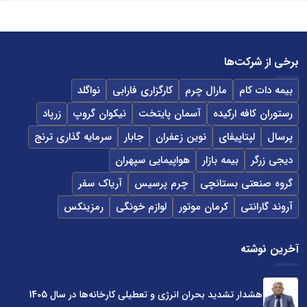
برخی از شرکت‌ها
بیمه دات کام
مارال چرم
کارگزاری فارابی
نواگلد
رستوران کافه ارکیده
آسمان پایتخت
نیکوان گروپ
زرپاد
پرسال
لپتاپیفای
نوین زعفران
جابار
سرمایه گذاری ترنج
دیجی زرگر
بیمه بازار
هواپیمایی سپهران
گروه صنعتی بستانچی
چرم پرسیس
آریاک سفر
آروند گارانتی
کرمان موتور
لوازم خونگی
رمزینکس
آخرین نوشته
هشدار تشدید بحران انرژی و تعطیلی کارخانه‌ها در سال 1405