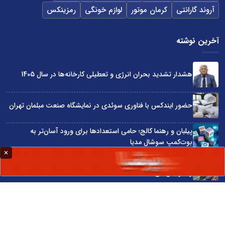
آروند گارانتی
کرمان موتور
لوازم خونگی
رمزینکس
آخرین نوشته
هشدار تشدید بحران انرژی و تعطیلی کارخانه‌ها در سال 1405
حضور ایندکس با فناوری سوئدی در نمایشگاه صنعت مبلمان تهران
پیلبان و رهنما کالج؛ حامی استعدادها برای ورود آسان‌تر به
بوت‌کمپ سوشال مدیا
واردات مستقیم از چین؛ چگونه حذف واسطه‌ها سود کسب‌وکارها
را افزایش می‌دهد؟
ترند ترین دستبندهای طلا برای تابستان؛ انتخابی ظریف و متفاوت
برای استایل‌های خاص