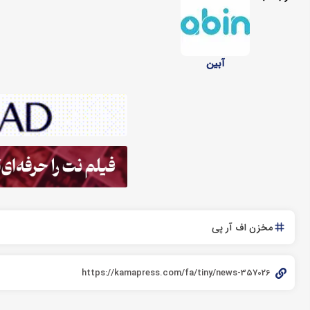
آبین
مخزن اف آر پی