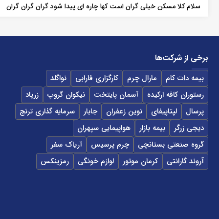
سلام کلا مسکن خیلی گران است کها چاره ای پیدا شود گران گران گران
برخی از شرکت‌ها
بیمه دات کام
مارال چرم
کارگزاری فارابی
نواگلد
رستوران کافه ارکیده
آسمان پایتخت
نیکوان گروپ
زرپاد
پرسال
لپتاپیفای
نوین زعفران
جابار
سرمایه گذاری ترنج
دیجی زرگر
بیمه بازار
هواپیمایی سپهران
گروه صنعتی بستانچی
چرم پرسیس
آریاک سفر
آروند گارانتی
کرمان موتور
لوازم خونگی
رمزینکس