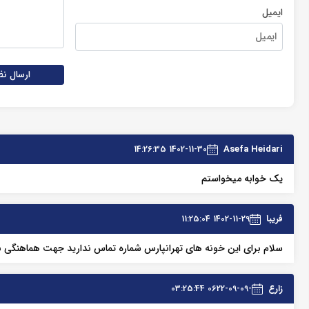
ایمیل
ارسال نظ
1402-11-30 14:26:35
Asefa Heidari
یک خوابه میخواستم
فریبا
1402-11-29 11:25:04
سلام برای این خونه های تهرانپارس شماره تماس ندارید جهت هماهنگی ب
زارع
-0622-09-09 03:25:44