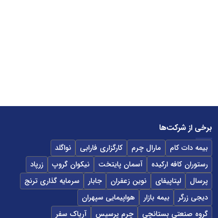
برخی از شرکت‌ها
بیمه دات کام
مارال چرم
کارگزاری فارابی
نواگلد
رستوران کافه ارکیده
آسمان پایتخت
نیکوان گروپ
زرپاد
پرسال
لپتاپیفای
نوین زعفران
جابار
سرمایه گذاری ترنج
دیجی زرگر
بیمه بازار
هواپیمایی سپهران
گروه صنعتی بستانچی
چرم پرسیس
آریاک سفر