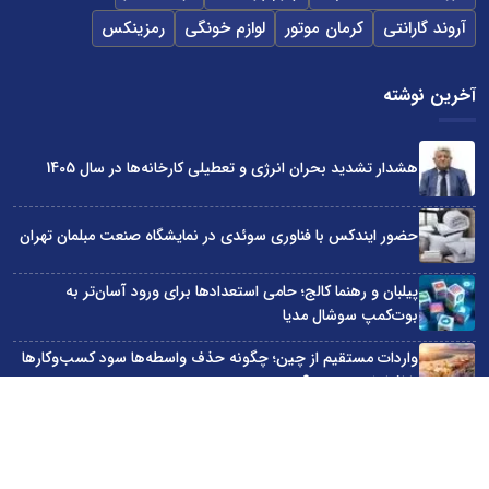
آروند گارانتی
کرمان موتور
لوازم خونگی
رمزینکس
آخرین نوشته
هشدار تشدید بحران انرژی و تعطیلی کارخانه‌ها در سال 1405
حضور ایندکس با فناوری سوئدی در نمایشگاه صنعت مبلمان تهران
پیلبان و رهنما کالج؛ حامی استعدادها برای ورود آسان‌تر به
بوت‌کمپ سوشال مدیا
واردات مستقیم از چین؛ چگونه حذف واسطه‌ها سود کسب‌وکارها
را افزایش می‌دهد؟
ترند ترین دستبندهای طلا برای تابستان؛ انتخابی ظریف و متفاوت
برای استایل‌های خاص