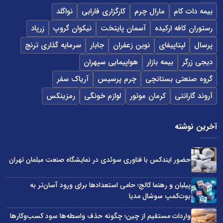
بیمه دات کام
مارال چرم
کارگزاری فارابی
نواگلد
رستوران کافه ارکیده
آسمان پایتخت
نیکوان گروپ
زرپاد
پرسال
لپتاپیفای
نوین زعفران
جابار
سرمایه گذاری ترنج
دیجی زرگر
بیمه بازار
هواپیمایی سپهران
گروه صنعتی بستانچی
چرم پرسیس
آریاک سفر
آروند گارانتی
کرمان موتور
لوازم خونگی
رمزینکس
آخرین نوشته
حضور ایندکس با فناوری سوئدی در نمایشگاه صنعت مبلمان تهران
پیلبان و رهنما کالج؛ حامی استعدادها برای ورود آسان‌تر به
بوت‌کمپ سوشال مدیا
واردات مستقیم از چین؛ چگونه حذف واسطه‌ها سود کسب‌وکارها