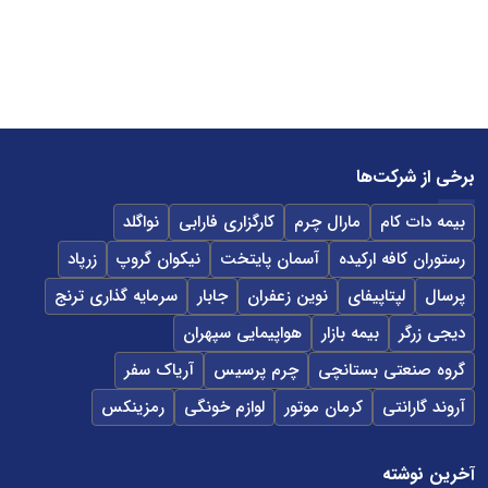
برخی از شرکت‌ها
بیمه دات کام
مارال چرم
کارگزاری فارابی
نواگلد
رستوران کافه ارکیده
آسمان پایتخت
نیکوان گروپ
زرپاد
پرسال
لپتاپیفای
نوین زعفران
جابار
سرمایه گذاری ترنج
دیجی زرگر
بیمه بازار
هواپیمایی سپهران
گروه صنعتی بستانچی
چرم پرسیس
آریاک سفر
آروند گارانتی
کرمان موتور
لوازم خونگی
رمزینکس
آخرین نوشته