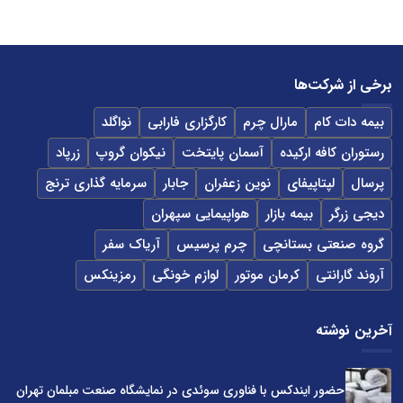
برخی از شرکت‌ها
بیمه دات کام
مارال چرم
کارگزاری فارابی
نواگلد
رستوران کافه ارکیده
آسمان پایتخت
نیکوان گروپ
زرپاد
پرسال
لپتاپیفای
نوین زعفران
جابار
سرمایه گذاری ترنج
دیجی زرگر
بیمه بازار
هواپیمایی سپهران
گروه صنعتی بستانچی
چرم پرسیس
آریاک سفر
آروند گارانتی
کرمان موتور
لوازم خونگی
رمزینکس
آخرین نوشته
حضور ایندکس با فناوری سوئدی در نمایشگاه صنعت مبلمان تهران