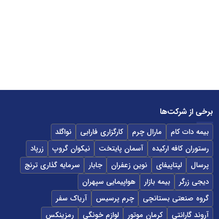
برخی از شرکت‌ها
بیمه دات کام
مارال چرم
کارگزاری فارابی
نواگلد
رستوران کافه ارکیده
آسمان پایتخت
نیکوان گروپ
زرپاد
پرسال
لپتاپیفای
نوین زعفران
جابار
سرمایه گذاری ترنج
دیجی زرگر
بیمه بازار
هواپیمایی سپهران
گروه صنعتی بستانچی
چرم پرسیس
آریاک سفر
آروند گارانتی
کرمان موتور
لوازم خونگی
رمزینکس