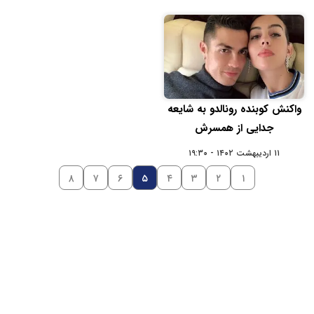
واکنش کوبنده رونالدو به شایعه
جدایی از همسرش
۱۱ اردیبهشت ۱۴۰۲ - ۱۹:۳۰
۸
۷
۶
۵
۴
۳
۲
۱