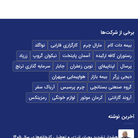
برخی از شرکت‌ها
بیمه دات کام
مارال چرم
کارگزاری فارابی
نواگلد
رستوران کافه ارکیده
آسمان پایتخت
نیکوان گروپ
زرپاد
پرسال
لپتاپیفای
نوین زعفران
جابار
سرمایه گذاری ترنج
دیجی زرگر
بیمه بازار
هواپیمایی سپهران
گروه صنعتی بستانچی
چرم پرسیس
آریاک سفر
آروند گارانتی
کرمان موتور
لوازم خونگی
رمزینکس
آخرین نوشته
هشدار تشدید بحران انرژی و تعطیلی کارخانه‌ها در سال 1405