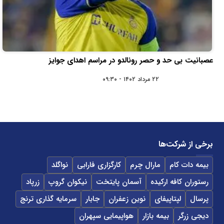
عصبانیت بی حد و حصر رونالدو در مراسم اهدای جوایز
۲۲ مرداد ۱۴۰۲ - ۰۹:۳۰
برخی از شرکت‌ها
بیمه دات کام
مارال چرم
کارگزاری فارابی
نواگلد
رستوران کافه ارکیده
آسمان پایتخت
نیکوان گروپ
زرپاد
پرسال
لپتاپیفای
نوین زعفران
جابار
سرمایه گذاری ترنج
دیجی زرگر
بیمه بازار
هواپیمایی سپهران