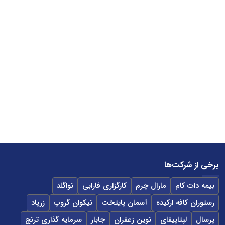
برخی از شرکت‌ها
بیمه دات کام
مارال چرم
کارگزاری فارابی
نواگلد
رستوران کافه ارکیده
آسمان پایتخت
نیکوان گروپ
زرپاد
پرسال
لپتاپیفای
نوین زعفران
جابار
سرمایه گذاری ترنج