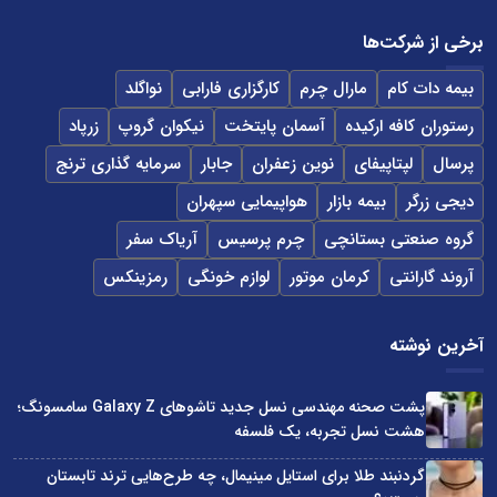
برخی از شرکت‌ها
بیمه دات کام
مارال چرم
کارگزاری فارابی
نواگلد
رستوران کافه ارکیده
آسمان پایتخت
نیکوان گروپ
زرپاد
پرسال
لپتاپیفای
نوین زعفران
جابار
سرمایه گذاری ترنج
دیجی زرگر
بیمه بازار
هواپیمایی سپهران
گروه صنعتی بستانچی
چرم پرسیس
آریاک سفر
آروند گارانتی
کرمان موتور
لوازم خونگی
رمزینکس
آخرین نوشته
پشت صحنه مهندسی نسل جدید تاشوهای Galaxy Z سامسونگ؛
هشت نسل تجربه، یک فلسفه
گردنبند طلا برای استایل مینیمال، چه طرح‌هایی ترند تابستان