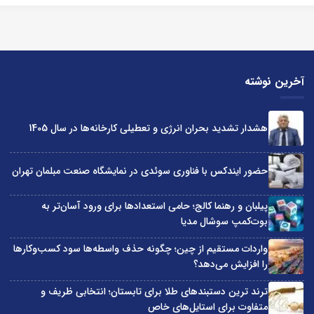
آخرین نوشته
هشدار تشدید بحران انرژی و تعطیلی کارخانه‌ها در سال 1405
حضور ایندکس با فناوری سوئدی در نمایشگاه صنعت مبلمان تهران
پیلبان و رهنما کالج؛ حامی استعدادها برای ورود آسان‌تر به
بوت‌کمپ سوشال مدیا
واردات مستقیم از چین؛ چگونه حذف واسطه‌ها سود کسب‌وکارها
را افزایش می‌دهد؟
ترند ترین دستبندهای طلا برای تابستان؛ انتخابی ظریف و
متفاوت برای استایل‌های خاص