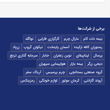
برخی از شرکت‌ها
بیمه دات کام
مارال چرم
کارگزاری فارابی
نواگلد
رستوران کافه ارکیده
آسمان پایتخت
نیکوان گروپ
زرپاد
پرسال
لپتاپیفای
نوین زعفران
جابار
سرمایه گذاری ترنج
دیجی زرگر
بیمه بازار
هواپیمایی سپهران
گروه صنعتی بستانچی
چرم پرسیس
آریاک سفر
آروند گارانتی
کرمان موتور
لوازم خونگی
رمزینکس