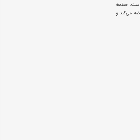
و روزمره مناسب است. صفحه
حصول باتری 4700 میلی آمپر ساعته را عرضه می‌کند و