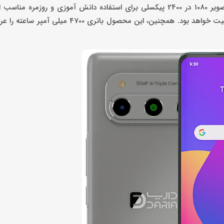
اصلی در این مدل 50 مگاپیکسل است. این محصول داریا با وضوح تصویر 1080 در 2400 پیکسلی برای استفاده دانش آموزی 
نمایش به نسبت خوب این گوشی در کنار اینترنت 5 جی انتخابی باکیفیت خواهد بود. همچنین، این م