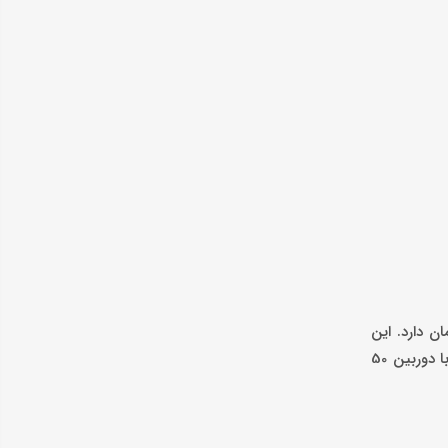
ریداری کرد، از برند ویوو است که قیمتی در حدود 15 میلیون تومان دارد. این
محصول، از امکان شارژ سریع 80 واتی پشتیبانی می‌کند و ظرفیت رم آن 12 گیگابایت است. همچنین، این گوشی میان رده ویوو امکان عکاسی با دوربین 50